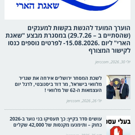
הוערך המועד להגשת בקשות למענקים
(שהסתיים ב – 29.7.26) במסגרת מבצע "שאגת
הארי" ליום .15.08.2026- לפרטים נוספים כנסו
לקישור המצורף
יולי 30, 2026
jerccom
לשכת המסחר ירושלים אירחה את שגריר
מלוואי בישראל, מר דוד ביסנובטי, לרגל יום
העצמאות ה-62 של מלוואי !
יולי 26, 2026
jerccom
עושים סדר בקיץ: כך תעסיקו בני נוער ב-2026
כחוק – ותימנעו מקנסות של 42,000 שקלים