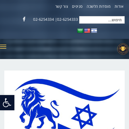
אודות
מוסדות הלשכה
סניפים
צור קשר
02-6254333| 02-6254334
חיפוש
Facebook
עבור:
תפ
פתח
סרג
נגי