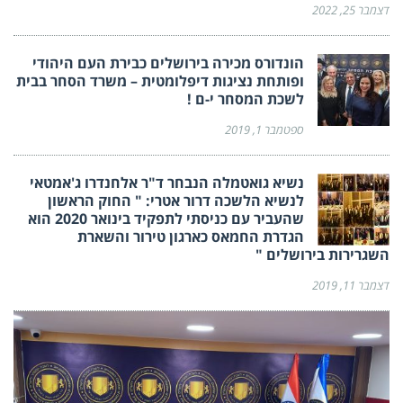
דצמבר 25, 2022
הונדורס מכירה בירושלים כבירת העם היהודי
ופותחת נציגות דיפלומטית – משרד הסחר בבית
לשכת המסחר י-ם !
ספטמבר 1, 2019
נשיא גואטמלה הנבחר ד"ר אלחנדרו ג'אמטאי
לנשיא הלשכה דרור אטרי: " החוק הראשון
שהעביר עם כניסתי לתפקיד בינואר 2020 הוא
הגדרת החמאס כארגון טירור והשארת
השגרירות בירושלים "
דצמבר 11, 2019