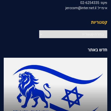
פקס: 02-6254335
אימייל: jerccom@inter.net.il
קטגוריות
קטגוריות
חדש באתר