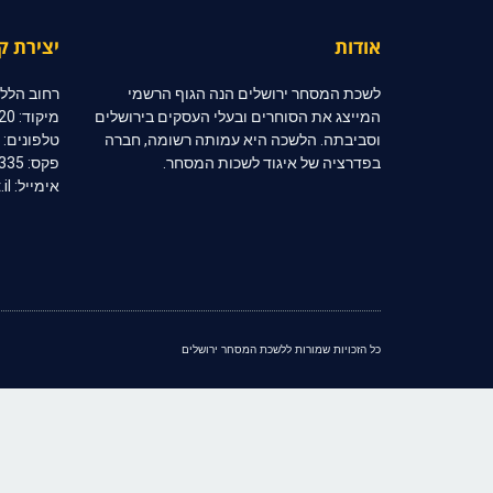
אודות
יצירת ק
לשכת המסחר ירושלים הנה הגוף הרשמי
רחוב הלל 10, קומה 2, ירושלי
המייצג את הסוחרים ובעלי העסקים בירושלים
מיקוד: 91020
וסביבתה. הלשכה היא עמותה רשומה, חברה
טלפונים: 02-6254333 | 02-6254334
בפדרציה של איגוד לשכות המסחר.
פקס: 02-6254335
אימייל: jerccom@inter.net.il
כל הזכויות שמורות ללשכת המסחר ירושלים