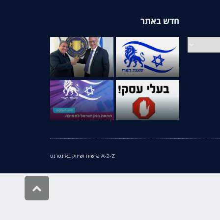
חדש באתר
A-2-Z נגישות ושיווק באינטרנט
גלילה
לראש
העמוד