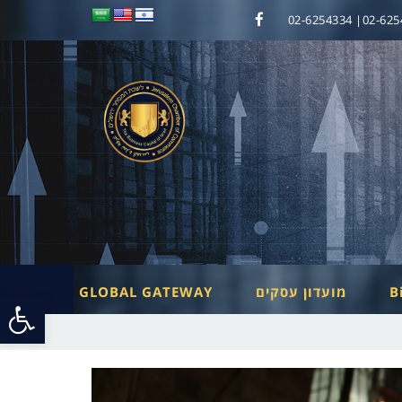
02-6254333| 0
Facebook
B
מועדון עסקים
GLOBAL GATEWAY
פתח
סרג
נגי