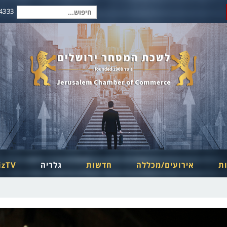
2-6254334
חיפוש
עבור:
ות
אירועים/מכללה
חדשות
גלריה
izTV