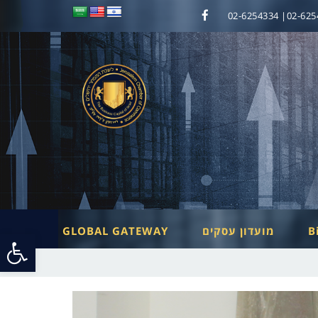
02-6254333| 0
Facebook
B
מועדון עסקים
GLOBAL GATEWAY
פתח
סרג
נגי