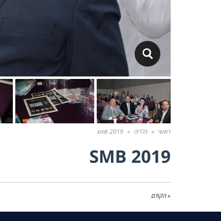
ראשי
»
גלריה
»
smb 2019
SMB 2019
« הקודם