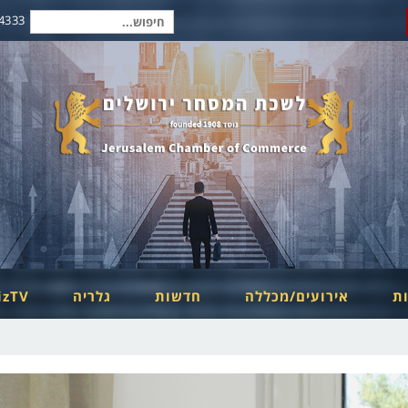
2-6254334
חיפוש
עבור:
ות
אירועים/מכללה
חדשות
גלריה
izTV