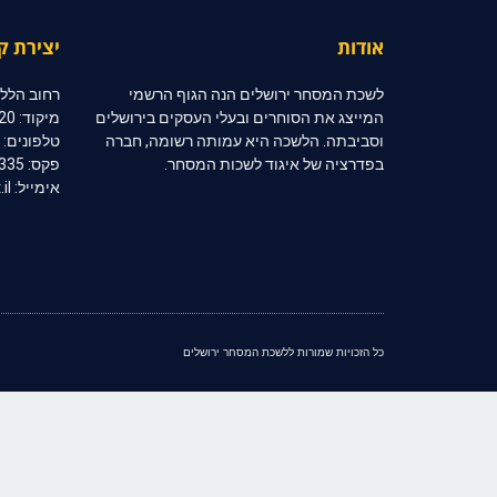
אודות
יצירת ק
לשכת המסחר ירושלים הנה הגוף הרשמי
רחוב הלל 10, קומה 2, ירושלי
המייצג את הסוחרים ובעלי העסקים בירושלים
מיקוד: 91020
וסביבתה. הלשכה היא עמותה רשומה, חברה
טלפונים: 02-6254333 | 02-6254334
בפדרציה של איגוד לשכות המסחר.
פקס: 02-6254335
אימייל: jerccom@inter.net.il
כל הזכויות שמורות ללשכת המסחר ירושלים