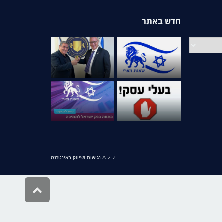
חדש באתר
A-2-Z נגישות ושיווק באינטרנט
גלילה
לראש
העמוד