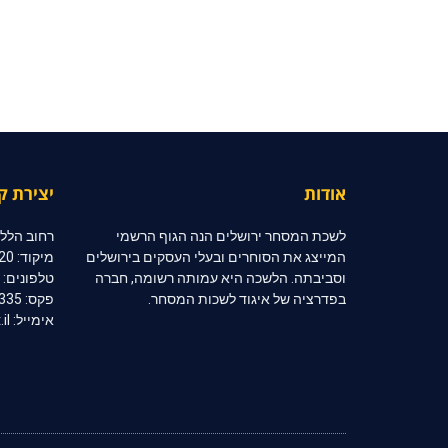
אודות
יצירת ק
לשכת המסחר ירושלים הנה הגוף הרשמי
רחוב הלל 10, קומה 2, ירושלי
המייצג את הסוחרים ובעלי העסקים בירושלים
מיקוד: 91020
וסביבתה. הלשכה היא עמותה רשומה, חברה
טלפונים: 02-6254333 | 02-6254334
בפדרציה של איגוד לשכות המסחר.
פקס: 02-6254335
אימייל: jerccom@inter.net.il