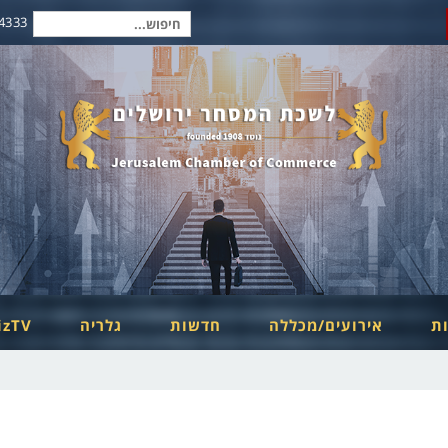
2-6254334
חיפוש
עבור:
ות
אירועים/מכללה
חדשות
גלריה
izTV