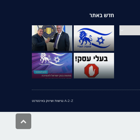
חדש באתר
A-2-Z נגישות ושיווק באינטרנט
גלילה
לראש
העמוד