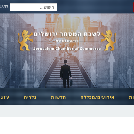
2-6254334
חיפוש
עבור:
ות
אירועים/מכללה
חדשות
גלריה
izTV