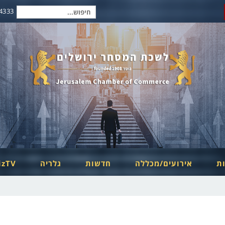
2-6254334
חיפוש
עבור:
ות
אירועים/מכללה
חדשות
גלריה
izTV