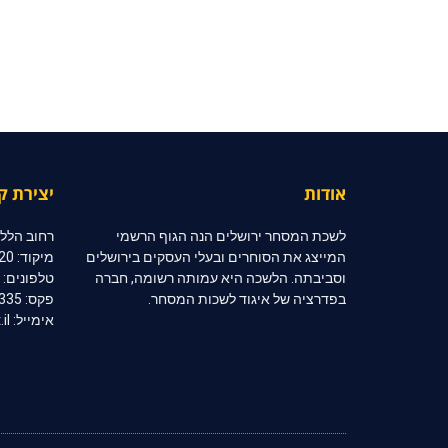
אודות
יצירת ק
לשכת המסחר ירושלים הנה הגוף הרשמי
רחוב הלל 10, קומה 2, ירושלי
המייצג את הסוחרים ובעלי העסקים בירושלים
מיקוד: 91020
וסביבתה. הלשכה היא עמותה רשומה, חברה
טלפונים: 02-6254333 | 02-6254334
בפדרציה של איגוד לשכות המסחר.
פקס: 02-6254335
אימייל: jerccom@inter.net.il