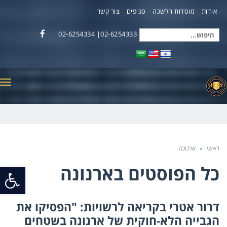
אודות
מוסדות הלשכה
סניפים
צור קשר
02-6254333| 02-6254334
חיפוש
Facebook
עבור:
תפ
ראשי
»
ארנונה
כל הפוסטים ב
ארנונה
פתח
סרג
דרור אטרי בקריאה לרשויות: "הפסיקו את
נגי
הגבייה הלא-חוקית של ארנונה בשטחים