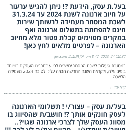
בעל.ת עסק, הידעת ?! ניתן להגיש ערעור
על חיוב ארנונה לשנת 2024 עד 31.3.24
לשכת המסחר מעמידה לרשותך שירות
חינם להפחתה בתשלום ארנונה ואף
במקרים מסוימים קבלת פטור מלא מחיוב
הארנונה – לפרטים מלאים לחץ כאן!
דצמבר 24, 2023
8:42 am
אין תגובות
jerccom
במסגרת פעילות לשכת המסחר ירושלים לסיוע לחברינו העסקים במיוחד
בימים אלה, ולקראת השנה החדשה הבאה עלינו לטובה 2024 מעמידה
הלשכה
קרא עוד ←
בעל/ת עסק – עצור/י ! תשלומי הארנונה
לעסק חונקים אותך ?! חושב/ת שהסיווג בו
מסווג העסק שלך לצרכי ארנונה שגוי?..
חשוב/ת שתדע/י – מהיום את/ה לא לבד !!!