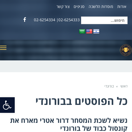
אודות
מוסדות הלשכה
סניפים
צור קשר
02-6254333| 02-6254334
חיפוש
Facebook
עבור:
תפ
ראשי
»
בורונדי
כל הפוסטים ב
בורונדי
פתח
סרג
נשיא לשכת המסחר דרור אטרי מארח את
נגי
קונסול כבוד של בורונדי