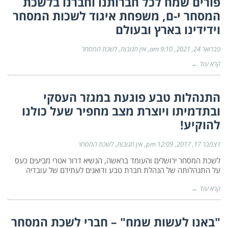
פורים שמח לכל חברותנו וחברנו בלשכת
המסחר י-ם, משפחת איגוד לשכות המסחר
וידידינו בארץ ובעולם
פברואר 24, 2021
9:10 am
אין תגובות
לשכת המסחר
קרא עוד ←
התנהלות טבע פוגעת במגזר העסקי
ובתדמיתו ויוצרת מצב מחפיר שעל כולנו
להוקיע!
דצמבר 17, 2017
12:09 pm
אין תגובות
לשכת המסחר
לשכת המסחר ירושלים והעומד בראשה, הנשיא דרור אטרי מביעים כעס
על התנהלותה של הנהלת חברת טבע ודואגים לעתידם של עובדיה
קרא עוד ←
"באנו לעשות שמח" – חברי לשכת המסחר