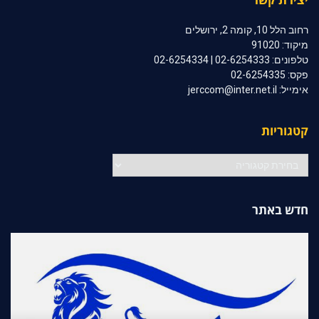
רחוב הלל 10, קומה 2, ירושלים
מיקוד: 91020
טלפונים: 02-6254333 | 02-6254334
פקס: 02-6254335
אימייל: jerccom@inter.net.il
קטגוריות
קטגוריות
חדש באתר