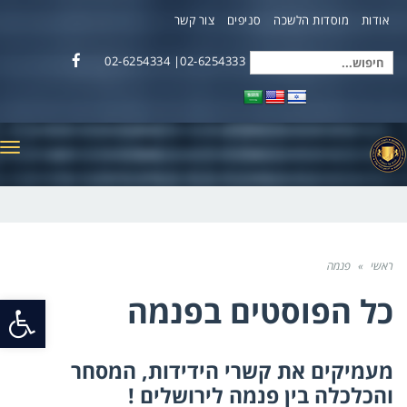
אודות
מוסדות הלשכה
סניפים
צור קשר
02-6254333| 02-6254334
חיפוש
Facebook
עבור:
תפ
ראשי
»
פנמה
כל הפוסטים ב
פנמה
פתח
סרג
מעמיקים את קשרי הידידות, המסחר
נגי
והכלכלה בין פנמה לירושלים !