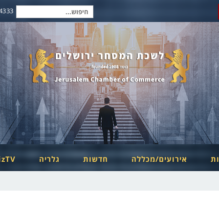
2-6254334
חיפוש
עבור:
ות
אירועים/מכללה
חדשות
גלריה
izTV