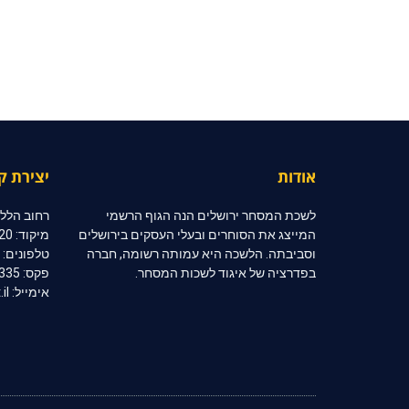
אודות
יצירת ק
לשכת המסחר ירושלים הנה הגוף הרשמי
רחוב הלל 10, קומה 2, ירושלי
המייצג את הסוחרים ובעלי העסקים בירושלים
מיקוד: 91020
וסביבתה. הלשכה היא עמותה רשומה, חברה
טלפונים: 02-6254333 | 02-6254334
בפדרציה של איגוד לשכות המסחר.
פקס: 02-6254335
אימייל: jerccom@inter.net.il