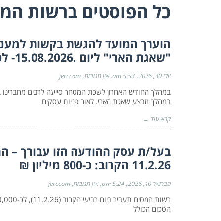
כל הפוסטים ב
רשות המי
"שאגת הארי" ליום .15.08.2026- לפרטים נוספים כנסו לקישור המצורף
יולי 30, 2026
5:53 am
אין תגובות
jerccom
במהלך החודש האחרון לשכת המסחר סייעה לרבים מחברינו
במהלך מבצע שאגת הארי. לאור פניות עסקים
קרא עוד ←
בעל/ת עסק ההודעה הזו עבורך – הת
11.2.26 הקרוב: כ-800 מיליון ₪
פברואר 10, 2026
5:24 pm
אין תגובות
jerccom
הסכום הכולל