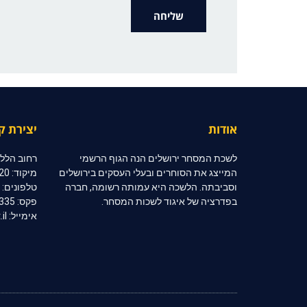
אודות
יצירת ק
לשכת המסחר ירושלים הנה הגוף הרשמי
רחוב הלל 10, קומה 2, ירושלי
המייצג את הסוחרים ובעלי העסקים בירושלים
מיקוד: 91020
וסביבתה. הלשכה היא עמותה רשומה, חברה
טלפונים: 02-6254333 | 02-6254334
בפדרציה של איגוד לשכות המסחר.
פקס: 02-6254335
אימייל: jerccom@inter.net.il