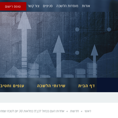
אודות
מוסדות הלשכה
סניפים
צור קשר
טופס רישום
דף הבית
שירותי הלשכה
ענפים וחטיב
ראשי
»
חדשות
»
אחדות העם בכחול לבן !!! במלאות 30 יום לטבח שמחת תורה מתאחדים ומחזירים את השבויים שלנו הבית