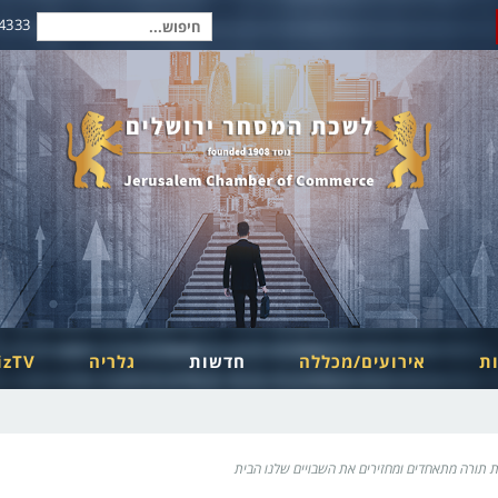
2-6254334
חיפוש
עבור:
ות
אירועים/מכללה
חדשות
גלריה
izTV