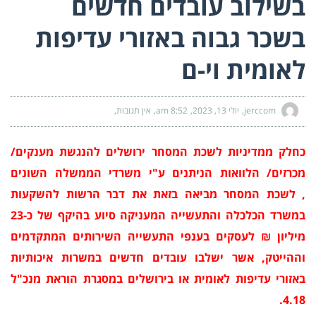
בשילוב עובדים חדשים
בשכר גבוה באזורי עדיפות
לאומית וי-ם
jerccom
יולי 13, 2023
8:52 am
אין תגובות
כחלק ממדיניות לשכת המסחר ירושלים להנגשת מענקים/
מכרזים/ הלוואות הניתנים ע"י משרדי הממשלה השונים
, לשכת המסחר מביאה בזאת את דבר הרשות להשקעות
במשרד הכלכלה והתעשייה המעניקה סיוע בהיקף של כ-23
מיליון ₪ לעסקים בענפי התעשייה השירותים המתקדמים
וההייטק, אשר ישלבו עובדים חדשים במשרות איכותיות
באזורי עדיפות לאומית או בירושלים במסגרת הוראת מנכ"ל
4.18.