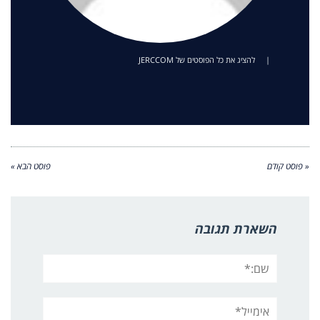
|
להציג את כל הפוסטים של JERCCOM
« פוסט קודם
פוסט הבא »
השארת תגובה
שם:*
אימייל*