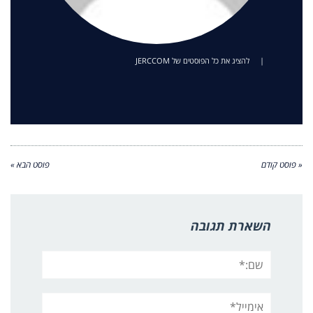
|
להציג את כל הפוסטים של JERCCOM
« פוסט קודם
פוסט הבא »
השארת תגובה
שם:*
אימייל*