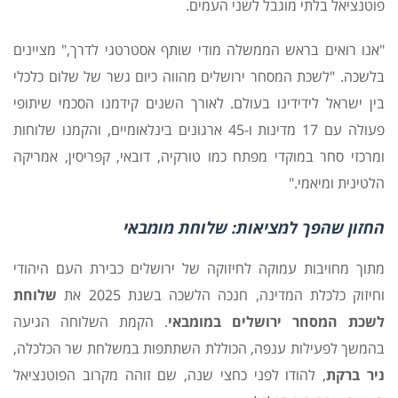
פוטנציאל בלתי מוגבל לשני העמים.
"אנו רואים בראש הממשלה מודי שותף אסטרטגי לדרך," מציינים
בלשכה. "לשכת המסחר ירושלים מהווה כיום גשר של שלום כלכלי
בין ישראל לידידינו בעולם. לאורך השנים קידמנו הסכמי שיתופי
פעולה עם 17 מדינות ו-45 ארגונים בינלאומיים, והקמנו שלוחות
ומרכזי סחר במוקדי מפתח כמו טורקיה, דובאי, קפריסין, אמריקה
הלטינית ומיאמי."
החזון שהפך למציאות: שלוחת מומבאי
מתוך מחויבות עמוקה לחיזוקה של ירושלים כבירת העם היהודי
וחיזוק כלכלת המדינה, חנכה הלשכה בשנת 2025 את
שלוחת
לשכת המסחר ירושלים במומבאי
. הקמת השלוחה הגיעה
בהמשך לפעילות ענפה, הכוללת השתתפות במשלחת שר הכלכלה,
ניר ברקת
, להודו לפני כחצי שנה, שם זוהה מקרוב הפוטנציאל