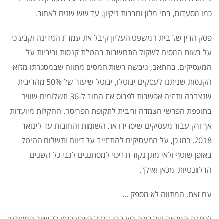
כמו מסעדות, בתי מלון וחברות ניקיון, עד שש שנים לאחור.
פסק הדין של בית המשפט העליון קיבל את עמדת המדינה וקבע כי
על רשות המסים לשקול התחשבות בהטלת קנסות וריביות על
המעסיקים. בהתאם, גיבשה רשות המסים מתווה שבמסגרתו מלוא
הקנסות שניתנו לעסקים יבוטלו, יבוטל שיעור של 50% מהריבית
שנצברה ותהיה אפשרות לפרוס את החוב ל-36 תשלומים שווים
בתוספת הפרשי הצמדה וריבית לתקופת הפריסה. ההקלות מיועדות
אך ורק עבור מעסיקים שיסדירו את השומות והחובות עד לינואר
2018. כמו כן, על המעסיקים להתחייב על דיווח ותשלום ההיטל
באופן שוטף ולאי מתן נקודות זיכוי למסתננים לגבי כל השנים
הרלוונטיות ומכאן ואילך.
עם זאת, המתווה לא מספק …
לכתבה המלאה של רינה רוזנברג קנדל הארץ כנסו לקישור המצורף: