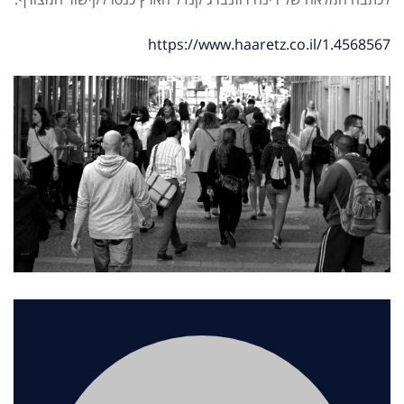
https://www.haaretz.co.il/1.4568567