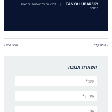
TANYA LUBARSKY
|
להציג את כל הפוסטים של לשכת
המסחר
« פוסט קודם
פוסט הבא »
השארת תגובה
שם:*
אימייל*
אתר: