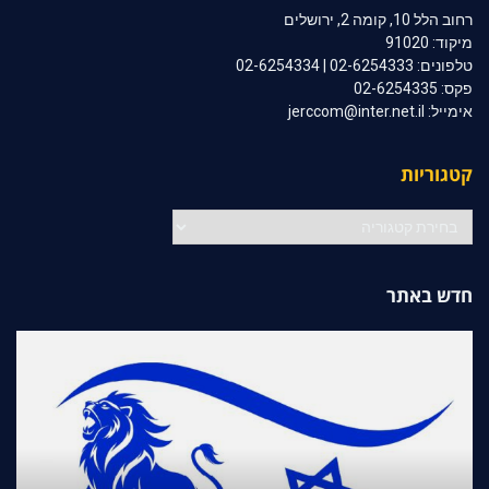
רחוב הלל 10, קומה 2, ירושלים
מיקוד: 91020
טלפונים: 02-6254333 | 02-6254334
פקס: 02-6254335
אימייל: jerccom@inter.net.il
קטגוריות
קטגוריות
חדש באתר