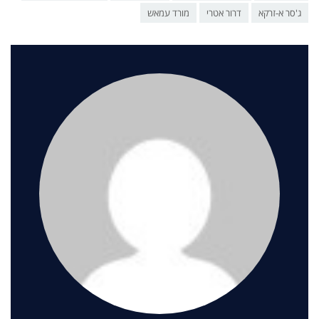
ג'סר א-זרקא
דרור אטרי
מורד עמאש