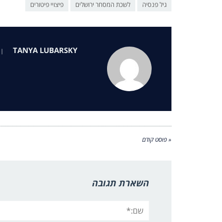
גיל פנסיה
לשכת המסחר ירושלים
פיצויי פיטורים
TANYA LUBARSKY
|
« פוסט קודם
השארת תגובה
שם:*