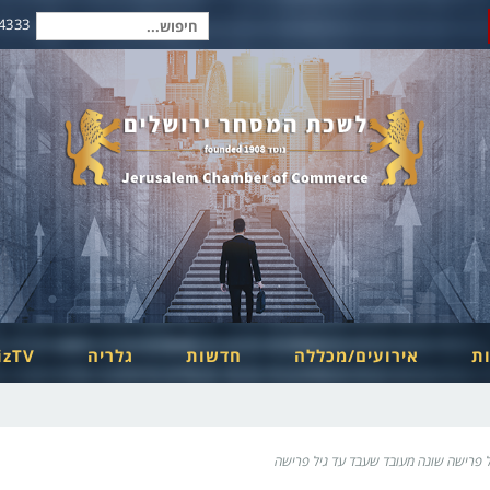
2-6254334
חיפוש
עבור:
ות
אירועים/מכללה
חדשות
גלריה
izTV
ל פרישה שונה מעובד שעבד עד גיל פרישה