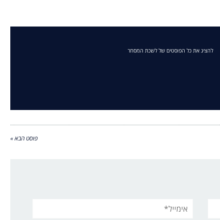
להציג את כל הפוסטים של לשכת המסחר
פוסט הבא »
אימייל*