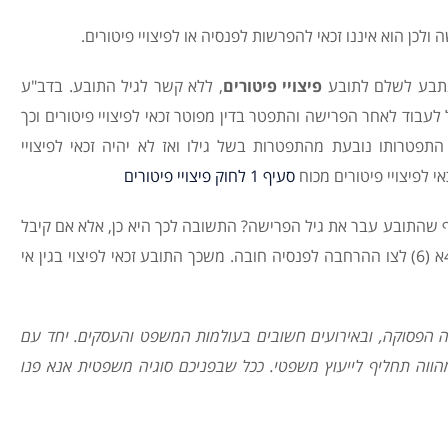
לכן הוא איננו זכאי להפרשות לפנסיה או לפיצויי פיטורים.
הנתבע לשלם לתובע
פיצויי פיטורים
, ללא קשר לגיל התובע. בדב"ע
שהחל לעבוד לאחר הפרישה והתפטר בדין מפוטר זכאי לפיצויי פיטורים וכך
תפטרותו נובעת מהתפטרות בשל גילו ואז לא יהיה זכאי לפיצויי
י לפיצויי פיטורים מכוח
סעיף 1 לחוק פיצויי פיטורים
שהתובע עבר את גיל הפרישה? התשובה לכך היא כן, אלא אם קיבל
התובע קצבה אחרת ולא מהמל"ל, כפי שנקבע בסעיף 4א (6) לצו ההרחבה לפנסיה חובה. משכך התובע זכאי לפיצוי בגין אי
 הפסוקה, ובאירועים חשובים בעולמות המשפט והעסקים. יחד עם
מהווה תחליף לייעוץ משפטי. ככל שבפניכם סוגיה משפטית אנא פנו