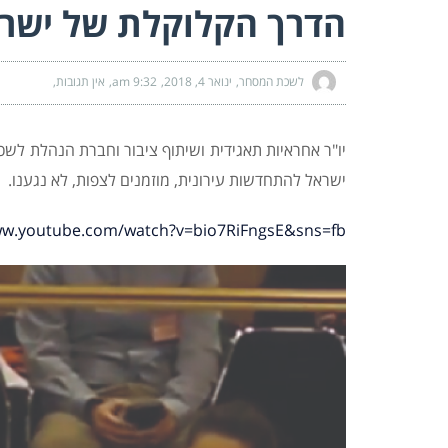
הדרך הקלוקלת של ישרא
לשכת המסחר
ינואר 4, 2018
9:32 am
אין תגובות
יו"ר אחראיות תאגידית ושיתוף ציבור וחברת הנהלת ל
ישראל להתחדשות עירונית, מוזמנים לצפות, לא נגענו.
ww.youtube.com/watch?v=bio7RiFngsE&sns=fb