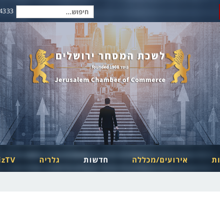
2-6254334
חיפוש
עבור:
ות
אירועים/מכללה
חדשות
גלריה
izTV