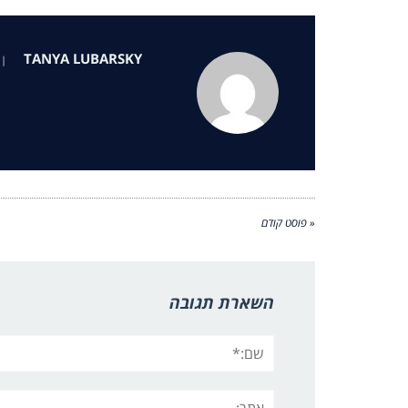
TANYA LUBARSKY
|
« פוסט קודם
השארת תגובה
שם:*
אתר: