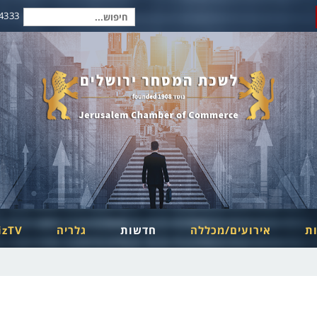
2-6254334
חיפוש
עבור:
ות
אירועים/מכללה
חדשות
גלריה
izTV