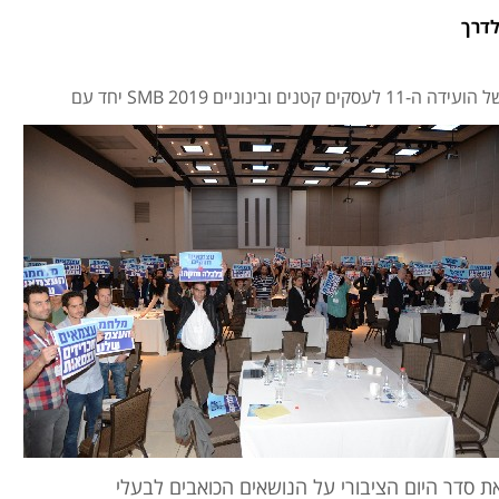
לשכת המסחר ירושלים שמחה לעדכן על יציאתה לדרך של הועידה ה-11 לעסקים קטנים ובינוניים 2019 SMB יחד עם
 להעלאת סדר היום הציבורי על הנושאים הכואבים לבעלי