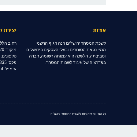
אודות
יצירת ק
לשכת המסחר ירושלים הנה הגוף הרשמי
רחוב הלל 10, קומה 2, ירושלי
המייצג את הסוחרים ובעלי העסקים בירושלים
מיקוד: 91020
וסביבתה. הלשכה היא עמותה רשומה, חברה
טלפונים: 02-6254333 | 02-6254334
בפדרציה של איגוד לשכות המסחר.
פקס: 02-6254335
אימייל: jerccom@inter.net.il
כל הזכויות שמורות ללשכת המסחר ירושלים