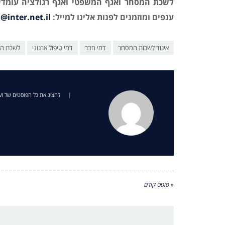
לשכת המסחר ואגף המשפטי ואגף רגולציה עומדים
ענפים ומוזמנים
לפנות אלינו למייל:
@inter.net.il
איגוד לשכות המסחר
דמי חבר
דמי טיפול ארגוני
לשכת המ
|
להציג את כל הפוסטים של JERCCOM
« פוסט קודם