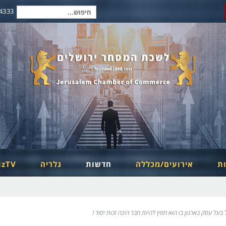
2-6254334
חיפוש
עבור:
ות
אירועים/מכללה
חדשות
גלריה
izTV
ל עסק בארגון בו הוא חפץ להיות חבר הינה זכות יסוד !