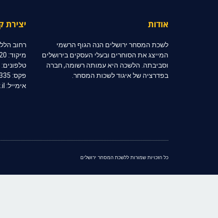
אודות
יצירת ק
לשכת המסחר ירושלים הנה הגוף הרשמי
רחוב הלל 10, קומה 2, ירושלי
המייצג את הסוחרים ובעלי העסקים בירושלים
מיקוד: 91020
וסביבתה. הלשכה היא עמותה רשומה, חברה
טלפונים: 02-6254333 | 02-6254334
בפדרציה של איגוד לשכות המסחר.
פקס: 02-6254335
אימייל: jerccom@inter.net.il
כל הזכויות שמורות ללשכת המסחר ירושלים