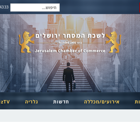
2-6254334
חיפוש
עבור:
ות
אירועים/מכללה
חדשות
גלריה
izTV