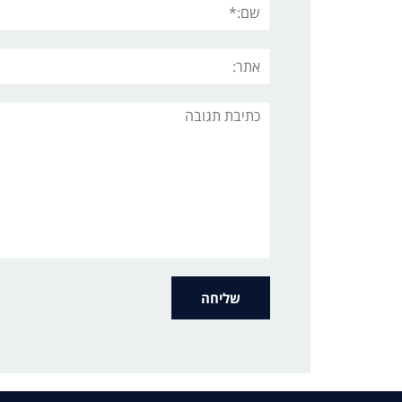
שם:*
אתר:
תגובה