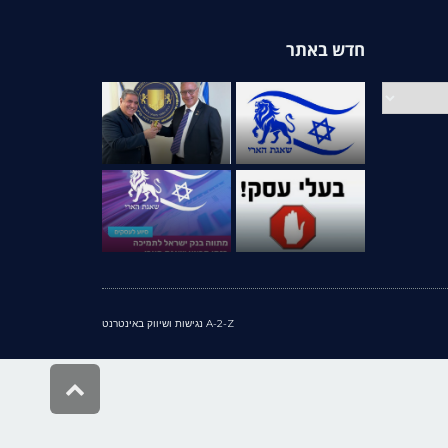
חדש באתר
A-2-Z נגישות ושיווק באינטרנט
גלילה
לראש
העמוד