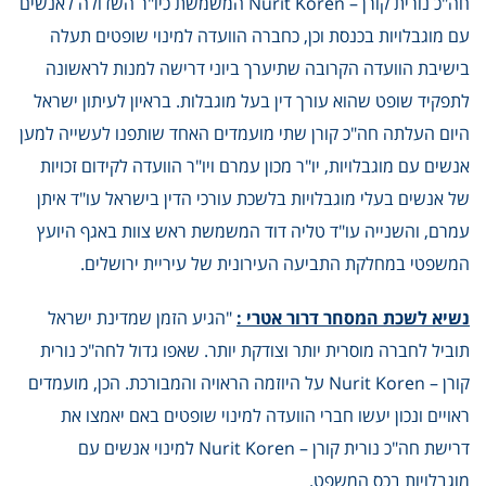
חה"כ
נורית קורן – Nurit Koren
המשמשת כיו"ר השדולה לאנשים
עם מוגבלויות בכנסת וכן, כחברה הוועדה למינוי שופטים תעלה
בישיבת הוועדה הקרובה שתיערך ביוני דרישה למנות לראשונה
לתפקיד שופט שהוא עורך דין בעל מוגבלות. בראיון לעיתון ישראל
היום העלתה חה"כ קורן שתי מועמדים האחד שותפנו לעשייה למען
אנשים עם מוגבלויות, יו"ר מכון עמרם ויו"ר הוועדה לקידום זכויות
של אנשים בעלי מוגבלויות בלשכת עורכי הדין בישראל עו"ד
אי
תן
עמרם
, והשנייה עו"ד טליה דוד המשמשת ראש צוות באגף היועץ
המשפטי במחלקת התביעה העירונית של עיריית ירושלים.
נשיא לשכת המסחר
דרור אטרי
:
"הגיע הזמן שמדינת ישראל
תוביל לחברה מוסרית יותר וצודקת יותר. שאפו גדול לחה"כ
נורית
קורן – Nurit Koren
על היוזמה הראויה והמבורכת. הכן, מועמדים
ראויים ונכון יעשו חברי הוועדה למינוי שופטים באם יאמצו את
דרישת חה"כ נורית קורן – Nurit Koren למינוי אנשים עם
מוגבלויות בכס המשפט.