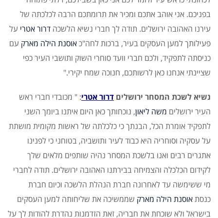
בפניכם. אני אוהב אתכם ומכיר את תרומתכם הרבה לכלכתה של
עירנו האהובה ירושלים. תודה לך חברי נשיא הלשכה
דרור אטרי
על
פעילותך למען העסקים בעיר, ברכות לחה"
כ
אוסנת הילה מארק
עם
כניסתה לתפקיד, ולכם חברי וועד סוחרי השוק ותושבי העיר כפי
שציינתי אנחנו כאן לרשותכם, חנוכה שמח יקירי."
נשיא לשכת המסחר ירושלים
דרור אטרי
: " מכובדי חברי ראש
העיר ירושלים
משה ליאון
, נוכחותך כאן היום איתנו ביומך השני
לתפקיד אומרת הכל, הבנתך כי כלכלתה של ראשות מקומית מושתת
על עסקיה וסוחריה היא כבוד לעיר ותושביה, בטוחני כי לפנינו
אתגרים רבים ואנו בלשכת המסחר נהיה שותפים מלאים שלך
לקידום הכלכלה והצמיחה בבירתנו האהובה ירושלים. תודה לחברי
מי ששימשה עד לאחרונה חברת הנהלת הלשכה וכיום חברת
כנסת
אוסנת הילה מארק
שממשיכה את שליחותה למען העסקים
בישראל ולא שוכחת את חבריה, זאת הזדמנות נהדרת להודות לך על