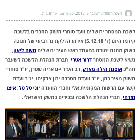
לשכת המסחר
דצמבר 5, 2018
8:00 pm
אין תגובות
לשכת המסחר ירושלים וועד סוחרי השוק החברים בלשכה
קידמו היום (ד' 5.12.18) אירוע הדלקת נר רביעי של חנוכה
בשוק מחנה יהודה במעמד ראש העיר ירושלים
משה ליאון
,
נשיא לשכת המסחר
דרור אטרי
, חברת הנהלת הלשכה לשעבר
חה"כ
אוסנת הילה מארק
, רב העיר י-ם אריה שטרן, יו"ר סוחרי
השוק מאיר כהן, יו"ר וועדת הסברה ירון צדקיהו, יו"ר ועדת
קשר עם הרשות המקומית אלי וחברי הוועדה
יוני טל טל
,
איצו
מזרחי
, חברי הנהלת הלשכה ובכירים במשק הישראלי.