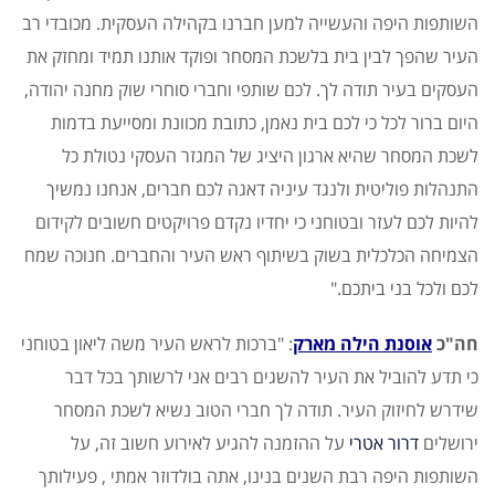
השותפות היפה והעשייה למען חברנו בקהילה העסקית. מכובדי רב
העיר שהפך לבין בית בלשכת המסחר ופוקד אותנו תמיד ומחזק את
העסקים בעיר תודה לך. לכם שותפי וחברי סוחרי שוק מחנה יהודה,
היום ברור לכל כי לכם בית נאמן, כתובת מכוונת ומסייעת בדמות
לשכת המסחר שהיא ארגון היציג של המגזר העסקי נטולת כל
התנהלות פוליטית ולנגד עיניה דאגה לכם חברים, אנחנו נמשיך
להיות לכם לעזר ובטוחני כי יחדיו נקדם פרויקטים חשובים לקידום
הצמיחה הכלכלית בשוק בשיתוף ראש העיר והחברים. חנוכה שמח
לכם ולכל בני ביתכם."
חה"כ
אוסנת הילה מארק
: "ברכות לראש העיר משה ליאון בטוחני
כי תדע להוביל את העיר להשגים רבים אני לרשותך בכל דבר
שידרש לחיזוק העיר. תודה לך חברי הטוב נשיא לשכת המסחר
ירושלים
דרור אטרי
על ההזמנה להגיע לאירוע חשוב זה, על
השותפות היפה רבת השנים בנינו, אתה בולדוזר אמתי , פעילותך