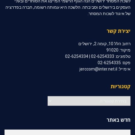
לשכת המסחר ירושלים הנה הגוף הרשמי המייצג את הסוחרים ובעלי
העסקים בירושלים וסביבתה. הלשכה היא עמותה רשומה, חברה בפדרציה
של איגוד לשכות המסחר.
יצירת קשר
רחוב הלל 10, קומה 2, ירושלים
מיקוד: 91020
טלפונים: 02-6254333 | 02-6254334
פקס: 02-6254335
אימייל: jerccom@inter.net.il
קטגוריות
קטגוריות
חדש באתר