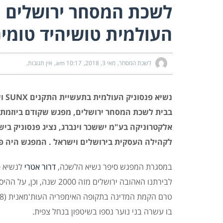
לשכת המסחר ירושלים מ
העולמית טושיהיד טומי
לשכת המסחר
מאי 3, 2018
10:17 am
אין תגובות
בבית לשכת המסחר ירושלים, מפגש שקודם ביוזמת ח
אלקטרוניקה בע"מ יששכר וינברג, נציג פנסוניק ב
לקהילה העסקית בירושלים וישראל . המפגש היה פור
במסגרת המפגש סיפר נשיא הלשכה,
דרור אטרי
לנשיא פ
לבירתנו האהובה ירושלים 
בו עשרה בני נוער נספו בשיטפון בנחל צפית.