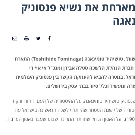
ארחת את נשיא פנסוניק
נאגה
נשיא פנסוניק העולמית בתעשיית התקנים SUNX ושות', טושיהיד טומינאגה (Toshihide Tominaga) התארח
ברת הנהלת הלשכה סטלה אבידן ומנכ"ל אי איי די
ישראל, במטרה להביא להעמקת הקשר בין פנס
וניק העולמית
ה ומעשיר וכלל סיור בבתי עסק בירושלים.
נסוניק טושיהיד טומינאגה, על ההיסטוריה של העם היהודי וזיקתו
מזה 2000 שנה, וכן, על ההיסטוריה של לשכת המסחר שהייתה ללשכה הראשונה בישראל עוד
טרם הקמת המדינה בתקופה האימפריה העות'מאנית (1908), ועל האסון הגדול שחוותה המדינה שבוע שעבר באסון הערבה,