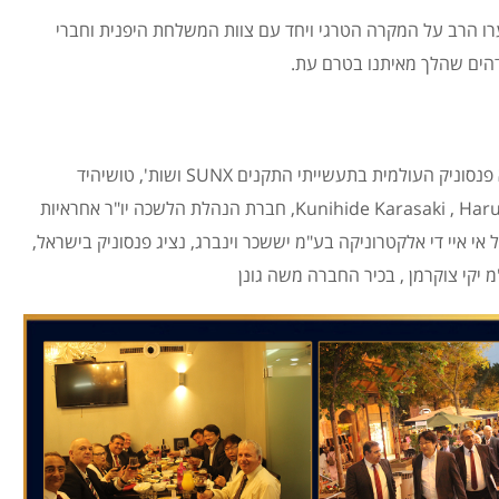
רו הרב על המקרה הטרגי ויחד עם צוות המשלחת היפנית וחברי
הים שהלך מאיתנו בטרם עת.
בתמונות: נשיא לשכת המסחר ירושלים דרור אטרי, נשיא פנסוניק העולמית בתעשייתי התקנים SUNX ושות', טושיהיד
טומינאגה, חברי דירקטוריון החברה – Kunihide Karasaki , Haruyuki Morimoto, חברת הנהלת הלשכה יו"ר אחראיות
ל אי איי די אלקטרוניקה בע"מ יששכר וינברג, נציג פנסוניק בישראל,
 יקי צוקרמן , בכיר החברה משה גונן