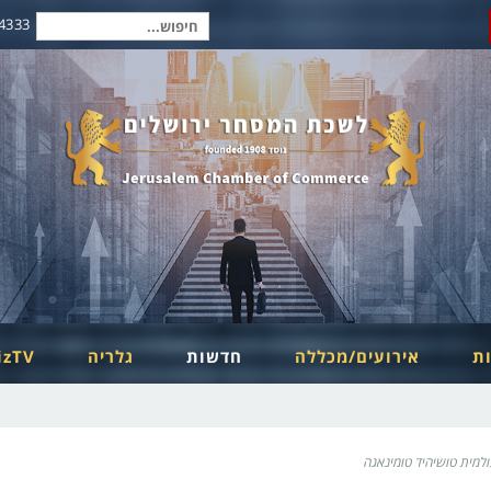
2-6254334
חיפוש
עבור:
ות
אירועים/מכללה
חדשות
גלריה
izTV
מית טושיהיד טומינאגה