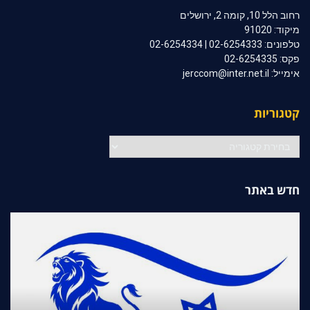
רחוב הלל 10, קומה 2, ירושלים
מיקוד: 91020
טלפונים: 02-6254333 | 02-6254334
פקס: 02-6254335
אימייל: jerccom@inter.net.il
קטגוריות
קטגוריות
חדש באתר