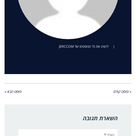
|
להציג את כל הפוסטים של JERCCOM
« פוסט קודם
פוסט הבא »
השארת תגובה
שם:*