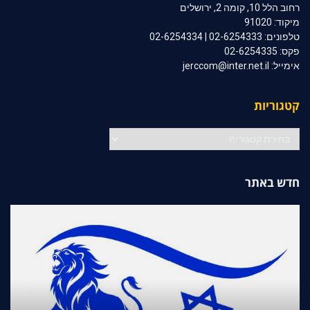
רחוב הלל 10, קומה 2, ירושלים
מיקוד: 91020
טלפונים: 02-6254333 | 02-6254334
פקס: 02-6254335
אימייל: jerccom@inter.net.il
קטגוריות
קטגוריות
חדש באתר