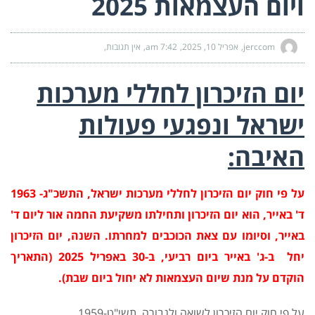
ויום העצמאות 2025
jerccom
אפריל 10, 2025
7:42 am
אין תגובות
יום הזיכרון לחללי מערכות
ישראל ונפגעי פעולות
האיבה
:
על פי חוק יום הזיכרון לחללי מערכות ישראל, התשכ"ג- 1963
ד' באייר, הוא יום הזיכרון ותחילתו משקיעת החמה אור ליום ד'
באייר, וסיומו עם צאת הכוכבים למחרתו. השנה, יום הזיכרון
יחל ב-ג' באייר ביום רביעי, ב-30 באפריל 2025 (התאריך
הוקדם על מנת שיום העצמאות לא יחול ביום שבת).
על פי חוק יום הזיכרון לשואה ולגבורה, תשי"ט-1959