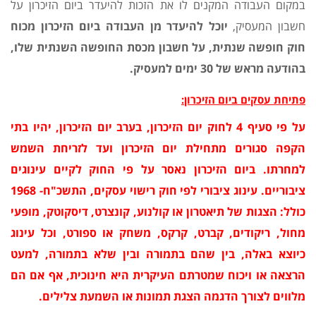
במקום העבודה המקנים לו את הזכות להיעדר ביום הזיכרון על
חשבון המעסיק,
יוכל להיעדר מן העבודה ביום הזיכרון מכוח
חוק חופשה שנתית, על חשבון מכסת החופשה השנתית שלו,
בהודעה מראש של 30 ימים למעסיק.
פתיחת עסקים ביום הזיכרון
:
על פי סעיף 4 לחוק יום הזיכרון, בערב יום הזיכרון, יהיו בתי
הקפה סגורים מתחילת יום הזיכרון ועד לזריחת השמש
למחרתו. ביום הזיכרון נאסר על פי החוק לקיים עינוגים
ציבוריים. עינוג ציבורי לפי חוק רישוי עסקים, התשכ"ח- 1968
כולל: הצגות של תיאטרון או קולנוע, קונצרט, דיסקוטק, מופעי
מחול, ריקודים, קברט, קרקס, משחק או ספורט, וכל עינוג
כיוצא באלה, בין שהם בתמורה ובין שלא בתמורה, למעט
הרצאה או ויכוח שמטרתם העיקרית היא חינוכית, אף אם הם
מלווים לצורך הדגמה הצגת תמונות או השמעת צלילים.