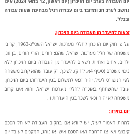
יום העבודה בערב יום הזיכרון (יום ראשון, 12 במאי 2024) אינו
נחשב לערב חג ומדובר ביום עבודה רגיל מבחינת שעות עבודה
ובכלל.
זכאות להיעדר מן העבודה ביום הזיכרון
:
על פי חוק יום הזיכרון לחללי מערכות ישראל השכי"ג-1963, קרובי
משפחה של חלל מערכות ישראל, שהם: הורים, הורי הורים, בן זוג,
ילדים, אחים ואחיות רשאים להיעדר מן העבודה ביום הזיכרון ללא
ניכוי משכרם (סעיף 4א. לחוק). לפיכך, רק עובד שהוא קרוב משפחה
לפי המפורט לעיל, יהיה זכאי לתשלום בגין היעדרותו ביום הזיכרון.
עובד שהשתתף באזכרה לחללי מערכות ישראל, והוא אינו קרוב
משפחה לא יהיה זכאי לשכר בגין היעדרות זו.
יום בחירה
:
למרות האמור לעיל, יש לוודא אם במקום העבודה לא חל הסכם
קיבוצי ו/או צו הרחבה ו/או הסכם אישי או נוהג, המקנים לעובד יום