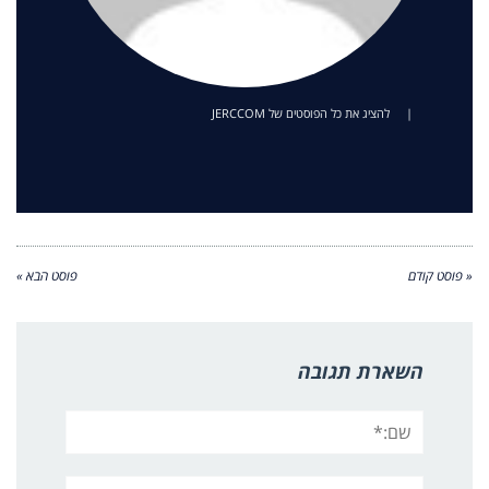
|
להציג את כל הפוסטים של JERCCOM
« פוסט קודם
פוסט הבא »
השארת תגובה
שם:*
אימייל*