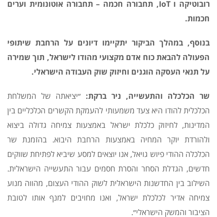
רובוטיקה ו
IoT
, תחבורה חכמה
–
תחבורה אוטונומית וערים
חכמות.
בנוסף, במהלך הביקור יתקיימו דיונים על הרחבת שיתופי
הפעולה להבאת כוח אדם מקצועי מהודו לישראל, תוך שמירה
על תנאי העסקה הוגנים וחיזוק שוק העבודה הישראלי
.
שר הכלכלה והתעשייה, ניר ברקת:
״יציאתה של המשלחת
הכלכלית להודו היא צעד משמעותי להעמקת הקשרים הכלכליים בין
המדינות, לחיזוק כלכלת ישראל באמצעות צמיחה גדולה ביצוא
ולהורדת יוקר המחיה באמצעות הרחבת היבוא. בהזמנת שר
הכלכלה ההודי פיוש גויאל, אנו יוצאים למסע שיביא לפתיחת שווקים
חדשים, הגדלת הסחר והסרת חסמים עבור התעשייה הישראלית.
השילוב בין החדשנות הישראלית לשוק ההודי העצום, מהווה מנוע
צמיחה אדיר לכלכלת ישראל, ואנו מחויבים למנף אותו לטובת
הציבור והמשק הישראלי״.