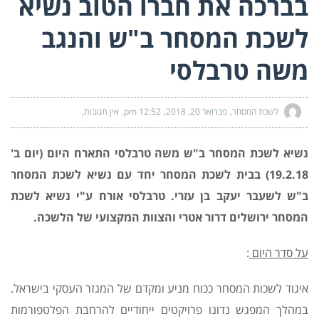
בברכה את חברו הטוב נשיא
לשכת המסחר ב"ש והנגב
משה טרבלסי
לשכת המסחר
פברואר 20, 2018
12:52 pm
אין תגובות
נשיא לשכת המסחר ב"ש משה טרבלסי התארח היום (יום ב'
19.2.18) בבית לשכת המסחר יחד עם נשיא לשכת המסחר
ב"ש לשעבר יעקב בן עזרי. טרבלסי אורח ע"י נשיא לשכת
המסחר ירושלים דרור אטרי והצוות המקצועי של הלשכה
.
על סדר היום
:
איגוד לשכות המסחר ככוח מניע ומקדם של המגזר העסקי בישראל.
במהלך המפגש נדונו פרויקטים ייחודיים להרחבת הפלטפורמות