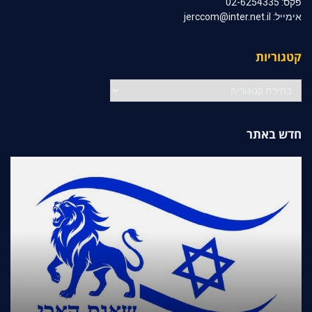
פקס: 02-6254335
אימייל: jerccom@inter.net.il
קטגוריות
קטגוריות
חדש באתר