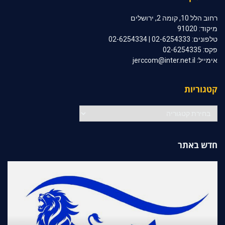
רחוב הלל 10, קומה 2, ירושלים
מיקוד: 91020
טלפונים: 02-6254333 | 02-6254334
פקס: 02-6254335
אימייל: jerccom@inter.net.il
קטגוריות
קטגוריות
חדש באתר