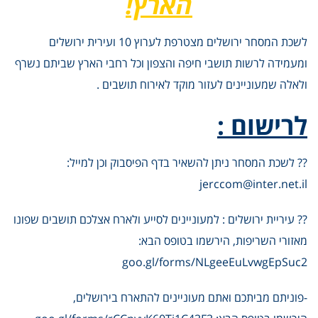
הארץ!
לשכת המסחר ירושלים מצטרפת לערוץ 10 ועירית ירושלים
ומעמידה לרשות תושבי חיפה והצפון וכל רחבי הארץ שביתם נשרף
ולאלה שמעוניינים לעזור מוקד לאירוח תושבים .
לרישום :
?
?
לשכת המסחר ניתן להשאיר בדף הפיסבוק וכן למייל:
jerccom@inter.net.il
?
?
עיריית ירושלים : למעוניינים לסייע ולארח אצלכם תושבים שפונו
מאזורי השריפות, הירשמו בטופס הבא:
goo.gl/forms/NLgeeEuLvwgEpSuc2
-פוניתם מביתכם ואתם מעוניינים להתארח בירושלים,