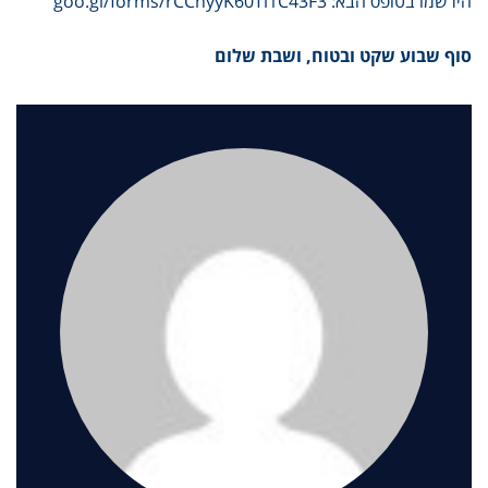
הירשמו בטופס הבא:
goo.gl/forms/rCCnyyK60Ti1C43F3
סוף שבוע שקט ובטוח, ושבת שלום