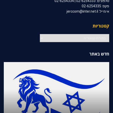
טלפונים: 02-6254333 | 02-6254334
פקס: 02-6254335
אימייל: jerccom@inter.net.il
קטגוריות
קטגוריות
חדש באתר