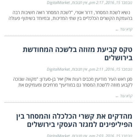
נובמבר 15, 2016
2:17 pm
אין תגובות
DigitalMarket
נשיא לשכת המסחר, דרור אטרי, "לשכת המסחר רואה חשיבות רבה
בהעמקת הקשרים הכלכליים בין שתי המדינות, ובמיוחד בשיתוף פעולה
קרא עוד ←
טקס קביעת מזוזה בלשכה המחודשת
בירושלים
נובמבר 15, 2016
2:11 pm
אין תגובות
DigitalMarket
סגן ראש העיר מודיעין מכבים רעות אילן יאיר בן-סעדון: "מקווה שנזכה
לקבוע מזוזה ללשכת המסחר גם במודיעין" מרחיבים ומעמיקים את
קרא עוד ←
מהדקים את קשרי הכלכלה והמסחר בין
הפיליפינים למגזר העסקי בירושלים
נובמבר 15, 2016
2:03 pm
אין תגובות
DigitalMarket