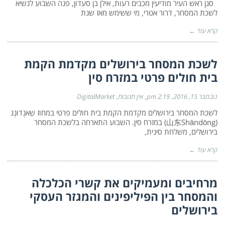
סגן ראש העיר מודיעין מכבים רעות, אילן בן סעדון, פנה השבוע לנשיא
לשכת המסחר, דרור אטרי, מי ששימש מאז שנת
קרא עוד ←
לשכת המסחר בירושלים מקדמת הקמת
בית חולים פרטי במזרח סין
נובמבר 15, 2016
2:19 pm
אין תגובות
DigitalMarket
לשכת המסחר בירושלים מקדמת הקמת בית חולים פרטי במחוז שַאנְדונְג
(山东Shāndōng) במזרח סין. השבוע התארחה בלשכת המסחר
בירושלים, משלחת סינית,
קרא עוד ←
מרחיבים ומעמיקים את קשרי הכלכלה
והמסחר בין הפיליפינים והמגזר העסקי
בירושלים