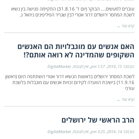
עוברים למעשים…. הבוקר (יום ד' 31.8.16) התקיימה פגישה בין נשיא
לשכת המחסר ירושלים דרור אטרי לבין שגריר הפיליפינים ניהאל ג.
קרא עוד ←
האם אנשים עם מוגבלויות הם האנשים
השקופים שהמדינה לא רואה אותם?!
נובמבר 15, 2016
1:57 pm
אין תגובות
DigitalMarket
לשכת המסחר ירושלים בראשות הנשיא דרור אטרי השתתפה היום (ראשון
11.9.16) בישיבת הוועדה לקידום זכויות אנשים עם מוגבלות בלשכת
עורכי
קרא עוד ←
הרב הראשי של ירושלים
נובמבר 14, 2016
3:25 pm
אין תגובות
DigitalMarket