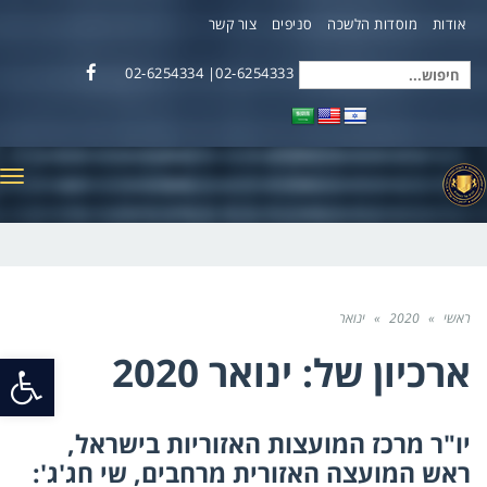
אודות
מוסדות הלשכה
סניפים
צור קשר
02-6254333| 02-6254334
חיפוש
Facebook
עבור:
תפ
ראשי
»
2020
»
ינואר
ארכיון של:
ינואר 2020
פתח
סרג
יו"ר מרכז המועצות האזוריות בישראל,
נגי
ראש המועצה האזורית מרחבים, שי חג'ג':