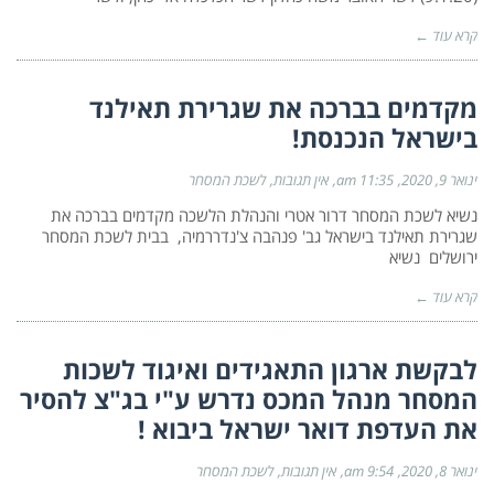
קרא עוד ←
מקדמים בברכה את שגרירת תאילנד
בישראל הנכנסת!
ינואר 9, 2020
11:35 am
אין תגובות
לשכת המסחר
נשיא לשכת המסחר דרור אטרי והנהלת הלשכה מקדמים בברכה את
שגרירת תאילנד בישראל גב' פנהבה צ'נדררמיה, בבית לשכת המסחר
ירושלים נשיא
קרא עוד ←
לבקשת ארגון התאגידים ואיגוד לשכות
המסחר מנהל המכס נדרש ע"י בג"צ להסיר
את העדפת דואר ישראל ביבוא !
ינואר 8, 2020
9:54 am
אין תגובות
לשכת המסחר