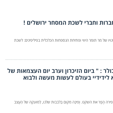
ברות וחברי לשכת המסחר ירושלים !
ו של מר תומר היווי ופתיחת הנספחות הכלכלית בפיליפינים: לשכת
לר : " ביום הזיכרון וערב יום העצמאות של
 לידידיי בעולם לעשות מעשה ולבוא
רה הֶפֶר את השקט. וְפינַה מקום בַּלבבות שלנו, לַמועקַה של הַעֶצב