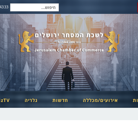
2-6254334
חיפוש
עבור:
ות
אירועים/מכללה
חדשות
גלריה
izTV