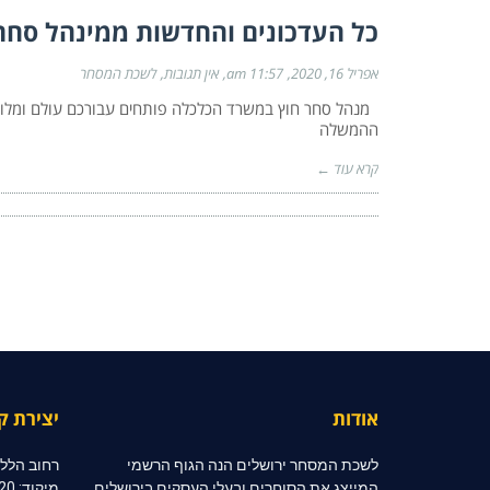
כל העדכונים והחדשות ממינהל סחר
אפריל 16, 2020
11:57 am
אין תגובות
לשכת המסחר
מנהל סחר חוץ במשרד הכלכלה פותחים עבורכם עולם ומלוא
ההמשלה
קרא עוד ←
אודות
יצירת ק
לשכת המסחר ירושלים הנה הגוף הרשמי
רחוב הלל 10, קומה 2, ירושלי
המייצג את הסוחרים ובעלי העסקים בירושלים
מיקוד: 91020