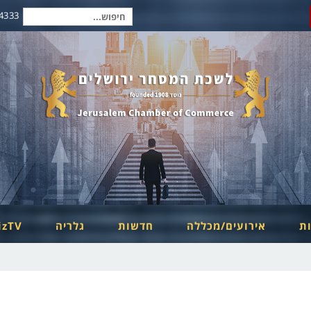
2-6254334
חיפוש
עבור:
ות
אירועים/מכללה
חדשות
גלריה
izTV