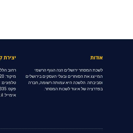
אודות
יצירת ק
לשכת המסחר ירושלים הנה הגוף הרשמי
רחוב הלל 10, קומה 2, ירושלי
המייצג את הסוחרים ובעלי העסקים בירושלים
מיקוד: 91020
וסביבתה. הלשכה היא עמותה רשומה, חברה
טלפונים: 02-6254333 | 02-6254334
בפדרציה של איגוד לשכות המסחר.
פקס: 02-6254335
אימייל: jerccom@inter.net.il