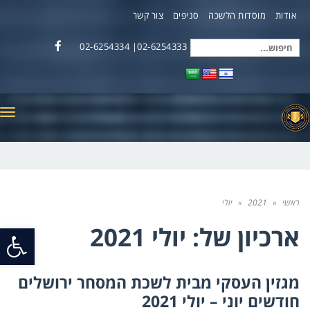
אודות
מוסדות הלשכה
סניפים
צור קשר
02-6254333| 02-6254334
חיפוש
Facebook
עבור:
תפ
ראשי
»
2021
»
יולי
ארכיון של:
יולי 2021
פתח
סרג
מגזין העסקי מבית לשכת המסחר ירושלים
נגי
חודשים יוני – יולי 2021