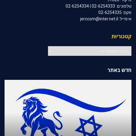
טלפונים: 02-6254333 | 02-6254334
פקס: 02-6254335
אימייל: jerccom@inter.net.il
קטגוריות
קטגוריות
חדש באתר