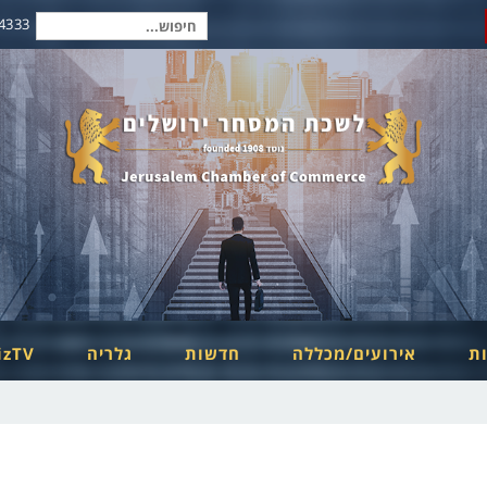
2-6254334
חיפוש
עבור:
ות
אירועים/מכללה
חדשות
גלריה
izTV