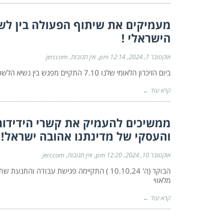
מעמיקים את שיתוף הפעולה בין לש
הישראלי !
אוקטובר 7, 2024
12:14 pm
אין תגובות
jerccom
ביום הזיכרון הלאומי שלנו 7.10 התקיים מפגש בין נשיא הלשכה, מר מנחם שקד למנכ"ל מכון התקנים ד״ר גלעד גולוב, ביוזמת
קרא עוד ←
ממשיכים להעמיק את קשרי הידידות 
והעסקי של מדינתנו אהובה ישראל!
אוקטובר 10, 2024
12:20 pm
אין תגובות
jerccom
הבוקר (ה' 10.10.24 ) התקיימה פגישת עבודה
מלאווי
קרא עוד ←