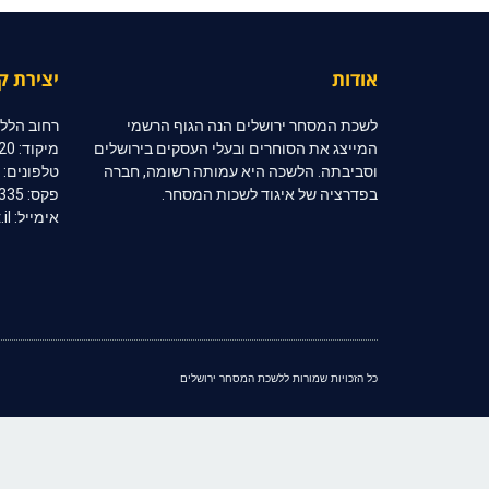
אודות
יצירת ק
לשכת המסחר ירושלים הנה הגוף הרשמי
רחוב הלל 10, קומה 2, ירושלי
המייצג את הסוחרים ובעלי העסקים בירושלים
מיקוד: 91020
וסביבתה. הלשכה היא עמותה רשומה, חברה
טלפונים: 02-6254333 | 02-6254334
בפדרציה של איגוד לשכות המסחר.
פקס: 02-6254335
אימייל: jerccom@inter.net.il
כל הזכויות שמורות ללשכת המסחר ירושלים