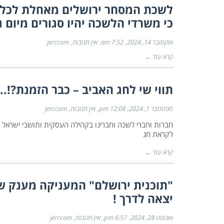
לשכת המסחר ירושלים מאחלת לכל ח
כי משרדי הלשכה יהיו סגורים מיום ג' 15.10.24 ועד יום ב' 10.24
אוקטובר 14, 2024
7:52 am
אין תגובות
jerccom
קרא עוד ←
תווי שי לחג האביב – כבר הזמנת?!..
ספטמבר 1, 2024
12:08 pm
אין תגובות
jerccom
חברות וחברי לשכה וחברינו בקהילה העסקית ותושבי ישראל 
לקראת חג
קרא עוד ←
יצאה לדרך !
אוגוסט 28, 2024
6:57 pm
אין תגובות
jerccom