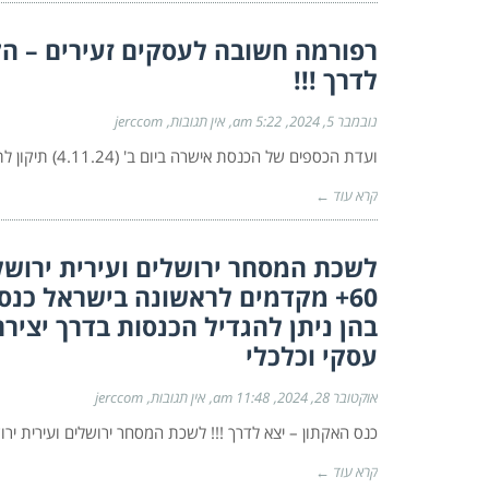
רפורמה חשובה לעסקים זעירים – הק
לדרך !!!
נובמבר 5, 2024
5:22 am
אין תגובות
jerccom
ועדת הכספים של הכנסת אישרה ביום ב' (4.11.24) תיקון לתקנות מס הכנסה המיועד לעסקים בעלי מחזור שנתי שאינו עולה על
קרא עוד ←
לשכת המסחר ירושלים ועירית ירושל
60+ מקדמים לראשונה בישראל כנס 
בהן ניתן להגדיל הכנסות בדרך יצי
עסקי וכלכלי
אוקטובר 28, 2024
11:48 am
אין תגובות
jerccom
כנס האקתון – יצא לדרך !!! לשכת המסחר ירושלים ועירית יר
קרא עוד ←