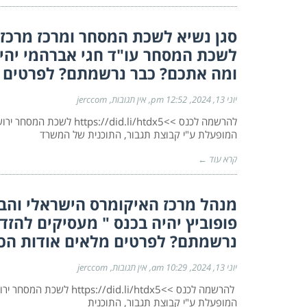
סגן נשיא לשכת המסחר ומרכז מרכז 
לשכת המסחר עו"ד חגי אברהמי יהי
ומה אתכם? כבר נרשמתם? לפרטים מ
יוני 13, 2024
12:52 pm
אין תגובות
jerccom
המופעלת ע"י קבוצת תגבור, התוכנית של המשרד
קרא עוד ←
מנהל מרכז האיקומרס הישראלי והב
פופוביץ יהיה בכנס " מעסיקים להז
נרשמתם? לפרטים מלאים אודות הכנ
יוני 13, 2024
10:29 am
אין תגובות
jerccom
המופעלת ע"י קבוצת תגבור, התוכנית