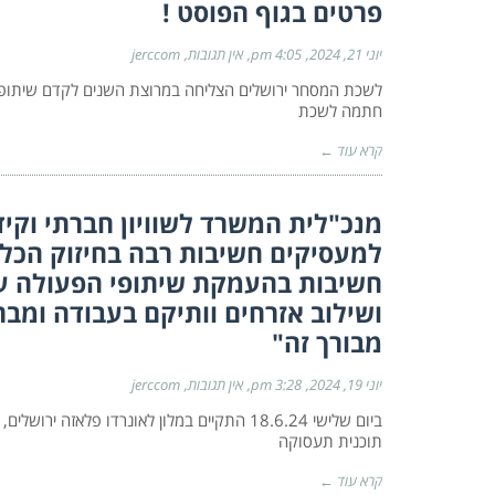
פרטים בגוף הפוסט !
יוני 21, 2024
4:05 pm
אין תגובות
jerccom
לשכת המסחר ירושלים הצליחה במרוצת השנים לקדם שיתופי פ
חתמה לשכת
קרא עוד ←
מנכ"לית המשרד לשוויון חברתי וקי
למעסיקים חשיבות רבה בחיזוק הכל
חשיבות בהעמקת שיתופי הפעולה ע
ושילוב אזרחים וותיקם בעבודה ומב
מבורך זה"
יוני 19, 2024
3:28 pm
אין תגובות
jerccom
ביום שלישי 18.6.24 התקיים במלון לאונרדו פ
תוכנית תעסוקה
קרא עוד ←