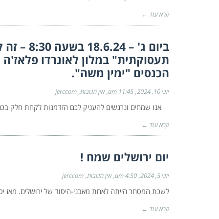
קרא עוד ←
ביום ג' –
הכנסים "ימין משה".
יוני 10, 2024
11:45 am
אין תגובות
jerccom
אנו שמחים ונרגשים להעניק לכם הזדמנות לקחת חלק בכנס 
קרא עוד ←
יום ירושלים שמח !
יוני 5, 2024
4:50 am
אין תגובות
jerccom
לשכת המסחר הייתה לאחת מאבני-היסוד של ירושלים. מאז י
קרא עוד ←