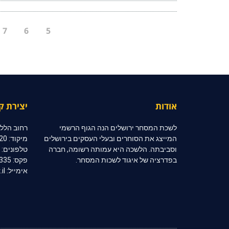
7
6
5
אודות
יצירת ק
לשכת המסחר ירושלים הנה הגוף הרשמי
רחוב הלל 10, קומה 2, ירושלי
המייצג את הסוחרים ובעלי העסקים בירושלים
מיקוד: 91020
וסביבתה. הלשכה היא עמותה רשומה, חברה
טלפונים: 02-6254333 | 02-6254334
בפדרציה של איגוד לשכות המסחר.
פקס: 02-6254335
אימייל: jerccom@inter.net.il