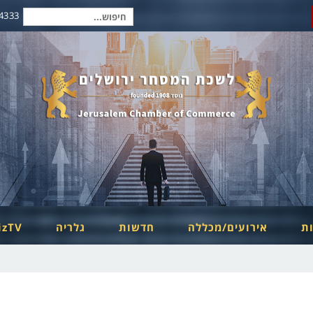
2-6254334
חיפוש
עבור:
ות
אירועים/מכללה
חדשות
גלריה
izTV