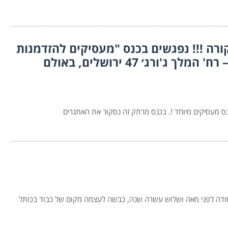
 18.6.24 בשעה 8:30 – זה קורה !!! נפגשים בכנס "מעסיקים להזדמנות
תעסוקתית" במלון לאונרדו פלאז'ה – רח' המלך ג'ורג׳ 47 ירושלים, באולם
מעסיקים מיוחד !. בכנס מרתק זה נסקור את האתגרים
סודה לפני מאה ושלוש עשרה שנה, כבשה לעצמה מקום של כבוד בכותל