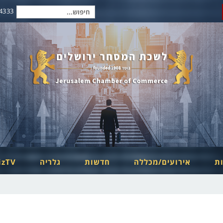
2-6254334
חיפוש
עבור:
ות
אירועים/מכללה
חדשות
גלריה
izTV