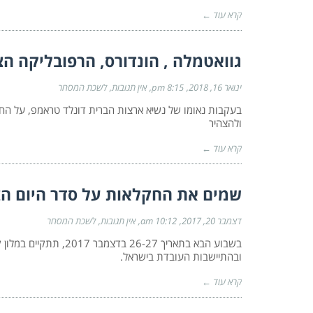
קרא עוד ←
גוואטמלה , הונדורס, הרפובליקה הצ'
ינואר 16, 2018
8:15 pm
אין תגובות
לשכת המסחר
בעקבות נאומו של נשיא ארצות הברית דונלד טראמפ, על החלט
ולהצהיר
קרא עוד ←
שמים את החקלאות על סדר היום הצי
דצמבר 20, 2017
10:12 am
אין תגובות
לשכת המסחר
בשבוע הבא בתאריך -27
ובהתיישבות העובדת בישראל.
קרא עוד ←