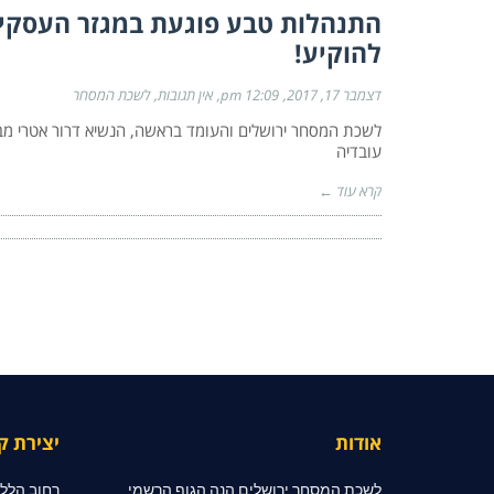
התנהלות טבע פוגעת במגזר העסקי ו
להוקיע!
דצמבר 17, 2017
12:09 pm
אין תגובות
לשכת המסחר
לשכת המסחר ירושלים והעומד בראשה, הנשיא דרור אטרי מ
עובדיה
קרא עוד ←
אודות
יצירת ק
לשכת המסחר ירושלים הנה הגוף הרשמי
רחוב הלל 10, קומה 2, ירושלי