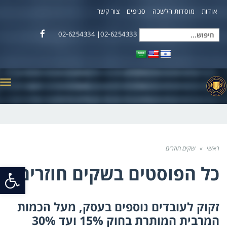
אודות
מוסדות הלשכה
סניפים
צור קשר
02-6254333| 02-6254334
חיפוש
Facebook
עבור:
תפ
ראשי
»
שקים חוזרים
כל הפוסטים ב
שקים חוזרים
פתח
סרג
זקוק לעובדים נוספים בעסק, מעל הכמות
נגי
המרבית המותרת בחוק 15% ועד 30%