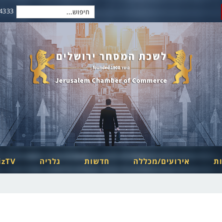
2-6254334
חיפוש
עבור:
ות
אירועים/מכללה
חדשות
גלריה
izTV