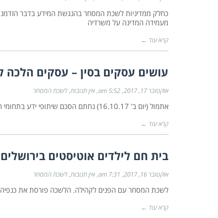
כחלק ממדיניות לשכת המסחר בהנגשת המידע בדבר הזדמנויות
מעמידה המדינה על משרדיה
קרא עוד ←
עושים עסקים בסין – עסקים הלכה 
אוקטובר 17, 2017
5:52 am
אין תגובות
לשכת המסחר
אתמול (יום ב' 16.10.17) נחתם הסכם שיתופי ידע בתחומי חקלאות ותעשיית מזון בין העיר Dali במחוז Shanxi סין לחברנו חבר
קרא עוד ←
בית חם לילדים אוטיסטים בירושלים
אוקטובר 16, 2017
7:31 am
אין תגובות
לשכת המסחר
לשכת המסחר עם הפנים לקהילה. הלשכה פורסת את כנפיה ור
קרא עוד ←