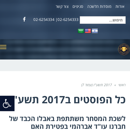
אודות
מוסדות הלשכה
סניפים
צור קשר
02-6254333| 02-6254334
חיפוש
Facebook
עבור:
תפ
ראשי
»
2017 תשע"ז (עמוד 7)
כל הפוסטים ב
2017 תשע"ז
פתח
סרג
לשכת המסחר משתתפת באבלו הכבד של
נגי
חברנו עו"ד אברהמי בפטירת האם